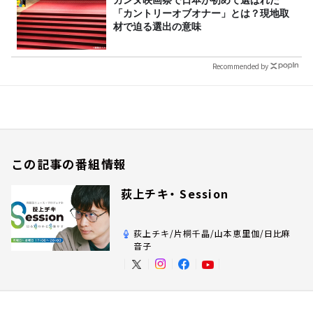
カンヌ映画祭で日本が初めて選ばれた
「カントリーオブオナー」とは？現地取
材で迫る選出の意味
Recommended by
この記事の番組情報
荻上チキ・ Session
荻上チキ/片桐千晶/山本恵里伽/日比麻
音子