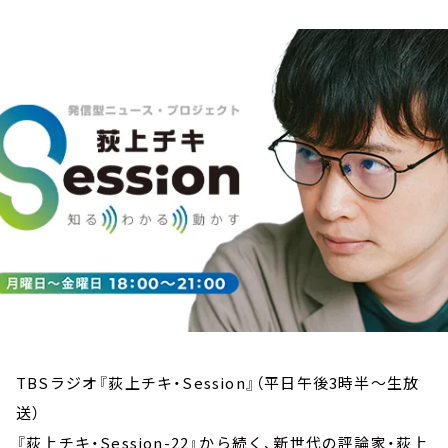
お知らせ
イベント・グッズ
YouTube
会社情報
TBSラジオ『荻上チキ・Session』（平日午後3時半～生放
送）
『荻上チキ・Session-22』から続く、新世代の評論家・荻上