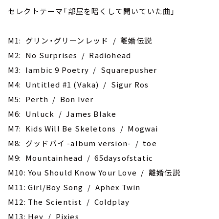
セレクトテーマ「部屋を暗くして聞いていた曲」
M1: グリン・グリーンレッド / 離婚伝説
M2: No Surprises / Radiohead
M3: Iambic 9 Poetry / Squarepusher
M4: Untitled #1 (Vaka) / Sigur Ros
M5: Perth / Bon Iver
M6: Unluck / James Blake
M7: ‎Kids Will Be Skeletons / Mogwai
M8: グッドバイ -album version- / toe
M9: Mountainhead / 65daysofstatic
M10: You Should Know Your Love / 離婚伝説
M11: Girl/Boy Song / Aphex Twin
M12: The Scientist / Coldplay
M13: ‎Hey / Pixies