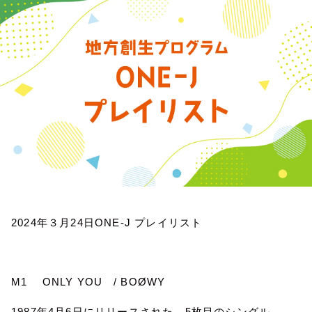
お知らせ
イベント・グッズ
YouTube
会社情報
2024
年３月
24
日
ONE-J
プレイリスト
M1
ONLY YOU
/ BOØWY
1987
年
4
月
6
日にリリースされた、
5
枚目のシングル。