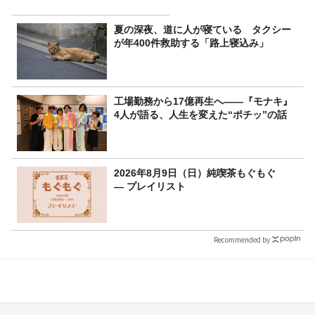
夏の深夜、道に人が寝ている タクシー
が年400件救助する「路上寝込み」
工場勤務から17億再生へ——『モナキ』
4人が語る、人生を変えた“ポチッ”の話
2026年8月9日（日）純喫茶もぐもぐ
― プレイリスト
Recommended by