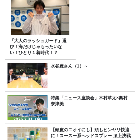
『大人のラッシュガード』選
び！海だけじゃもったいな
い！ひとり１着時代！？
水谷豊さん（1）～
特集「ニュース座談会」木村草太×奥村
奈津美
【頭皮のニオイにも】頭もヒンヤリ快適
に！スースー系ヘッドスプレー 頂上決戦