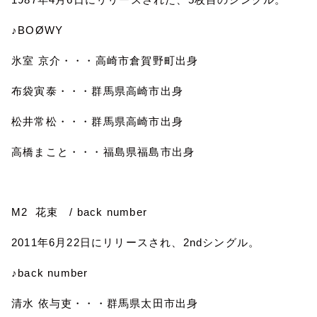
♪
BOØWY
氷室 京介・・・高崎市倉賀野町出身
布袋寅泰・・・群馬県高崎市出身
松井常松・・・群馬県高崎市出身
高橋まこと・・・福島県福島市出身
M2
花束
/ back number
2011
年
6
月
22
日にリリースされ、
2nd
シングル。
♪
back number
清水 依与吏・・・群馬県太田市出身