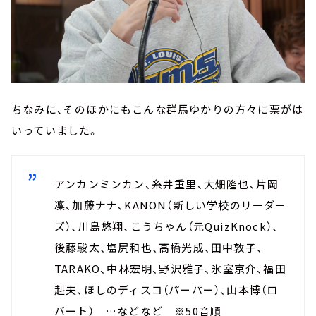
ちなみに、そのほかにもこんな群馬ゆかりの方々に票がは
いっていました。
アンカンミンカン、糸井重里、大畑隆也、片岡
凜、加藤ナナ、KANON（新しい学校のリーダー
ズ）、川島悠翔、こうちゃん（元QuizKnock）、
後藤駿太、塩尻和也、髙橋光成、田中敦子、
TARAKO、中林宏明、野沢雅子、氷室京介、福田
赳夫、ほしのディスコ（パーパー）、山本博（ロ
バート） …などなど ※50音順