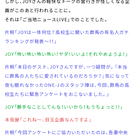
しかし、JOYさんの軽快なトークの雲行きが怪しくなる企
画がこのあと行われることに。
そ
れは「ご当地ニュースLIVE」での
ことでした。
片桐「JOYは一体何位？高校生に聞いた群馬の有名人ガチ
ランキングが発表～！！」
JOY「怖い怖い怖い怖い！ヤダ！いいよ！それやめようよ！」
片桐「本日のゲスト、JOYさんですが、一つ疑問が。『本当
に群馬の人たちに愛されているのだろうか？』気になって
夜も眠れなかったONE-Jのスタッフ陣は、今回、群馬の高
校生たちに緊急アンケートをおこないました。」
JOY「勝手なことしてんな！いいから！もうちょっと！！」
本仮屋「これね～、目玉企画なんですよ」
片桐「今回アンケートにご協力いただいたのは、吾妻中央