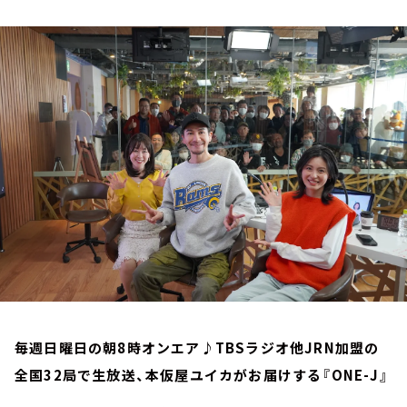
お知らせ
イベント・グッズ
YouTube
会社情報
毎週日曜日の朝8時オンエア♪TBSラジオ他JRN加盟の
全国32局で生放送、本仮屋ユイカがお届けする『ONE-J』