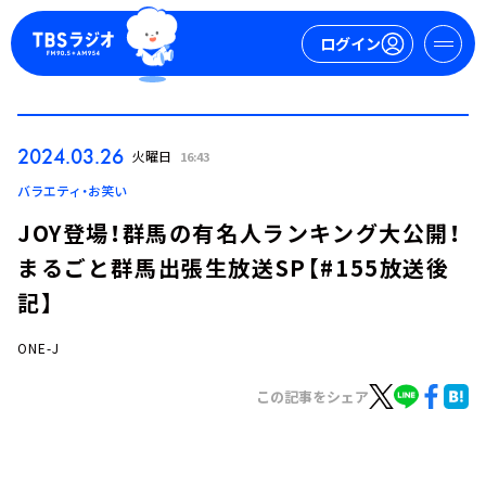
ログイン
マイページ
2024.03.26
火曜日
16:43
新規会員登録
ログイン
バラエティ・お笑い
JOY登場！群馬の有名人ランキング大公開！
まるごと群馬出張生放送SP【#155放送後
記】
ONE-J
今日の番組表
この記事をシェア
週間番組表
トピックス
TBS Podcast