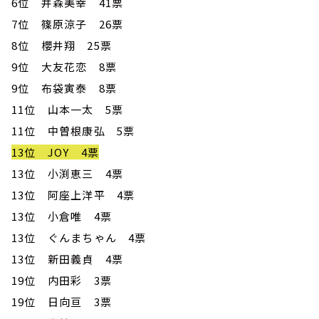
6位 井森美幸 41票
7位 篠原涼子 26票
8位 櫻井翔 25票
9位 大友花恋 8票
9位 布袋寅泰 8票
11位 山本一太 5票
11位 中曽根康弘 5票
13位 JOY 4票
13位 小渕恵三 4票
13位 阿座上洋平 4票
13位 小倉唯 4票
13位 ぐんまちゃん 4票
13位 新田義貞 4票
19位 内田彩 3票
19位 日向亘 3票