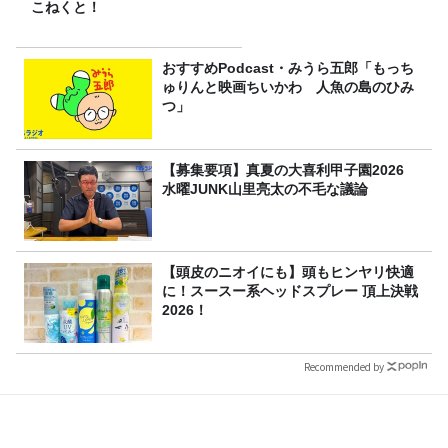
こねくと！
おすすめPodcast・みうら五郎「もっち
ゅりんと映画ちいかわ 人魚の島のひみ
つ」
【募集要項】真夏の大喜利甲子園2026
水曜JUNK山里亮太の不毛な議論
【頭皮のニオイにも】頭もヒンヤリ快適
に！スースー系ヘッドスプレー 頂上決戦
2026！
Recommended by