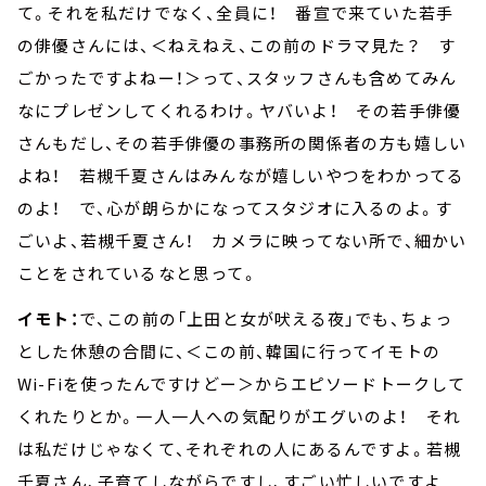
て。それを私だけでなく、全員に！ 番宣で来ていた若手
の俳優さんには、＜ねえねえ、この前のドラマ見た？ す
ごかったですよねー！＞って、スタッフさんも含めてみん
なにプレゼンしてくれるわけ。ヤバいよ！ その若手俳優
さんもだし、その若手俳優の事務所の関係者の方も嬉しい
よね！ 若槻千夏さんはみんなが嬉しいやつをわかってる
のよ！ で、心が朗らかになってスタジオに入るのよ。す
ごいよ、若槻千夏さん！ カメラに映ってない所で、細かい
ことをされているなと思って。
イモト：
で、この前の「上田と女が吠える夜」でも、ちょっ
とした休憩の合間に、＜この前、韓国に行ってイモトの
Wi-Fiを使ったんですけどー＞からエピソードトークして
くれたりとか。一人一人への気配りがエグいのよ！ それ
は私だけじゃなくて、それぞれの人にあるんですよ。若槻
千夏さん、子育てしながらですし、すごい忙しいですよ