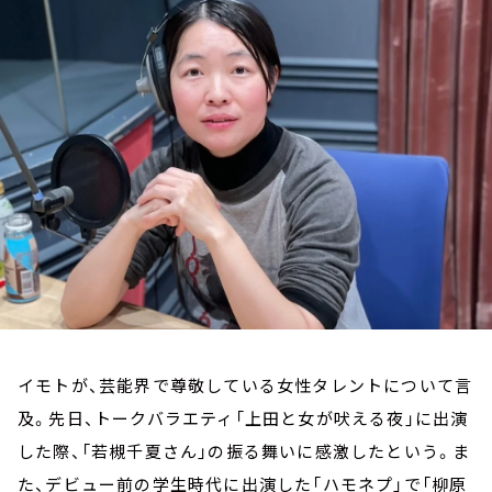
お知らせ
イベント・グッズ
YouTube
会社情報
イモトが、芸能界で尊敬している女性タレントについて言
及。先日、トークバラエティ「上田と女が吠える夜」に出演
した際、「若槻千夏さん」の振る舞いに感激したという。ま
た、デビュー前の学生時代に出演した「ハモネプ」で「柳原