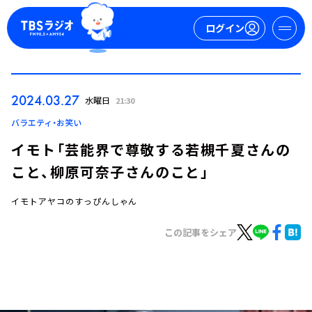
ログイン
マイページ
2024.03.27
水曜日
21:30
新規会員登録
ログイン
バラエティ・お笑い
イモト「芸能界で尊敬する若槻千夏さんの
こと、柳原可奈子さんのこと」
イモトアヤコのすっぴんしゃん
この記事をシェア
今日の番組表
週間番組表
トピックス
TBS Podcast