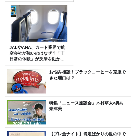
JALやANA、カード業界で航
空会社が強いのはなぜ？「非
日常の体験」が決済を動かす
理由
お悩み相談！ブラックコーヒーを克服で
きた理由は？
特集「ニュース座談会」木村草太×奥村
奈津美
【プレ金ナイト】肯定ばかりの世の中で