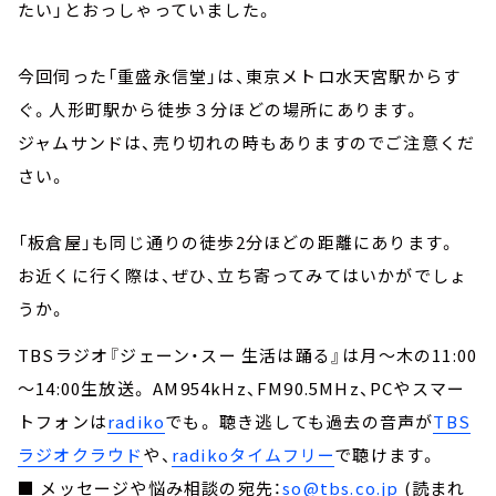
たい」とおっしゃっていました。
今回伺った「重盛永信堂」は、東京メトロ水天宮駅からす
ぐ。人形町駅から徒歩３分ほどの場所にあります。
ジャムサンドは、売り切れの時もありますのでご注意くだ
さい。
「板倉屋」も同じ通りの徒歩2分ほどの距離にあります。
お近くに行く際は、ぜひ、立ち寄ってみてはいかがでしょ
うか。
TBSラジオ『ジェーン・スー 生活は踊る』は月～木の11:00
～14:00生放送。 AM954kHz、FM90.5MHz、PCやスマー
トフォンは
radiko
でも。 聴き逃しても過去の音声が
TBS
ラジオクラウド
や、
radikoタイムフリー
で聴けます。
■ メッセージや悩み相談の宛先：
so@tbs.co.jp
(読まれ