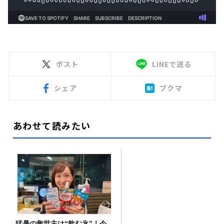
ポスト
LINEで送る
シェア
ブクマ
あわせて読みたい
猛暑の救世主は“飲む氷”！今