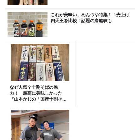
これが美味い、めんつゆ特集！！売上げ
四天王を比較！話題の唐船峡も
なぜ人気？十割そばの魅
力！ 最高に美味しかった
『山本かじの「国産十割そ
ば」』とは？【十割そば10種
食べ比べ】