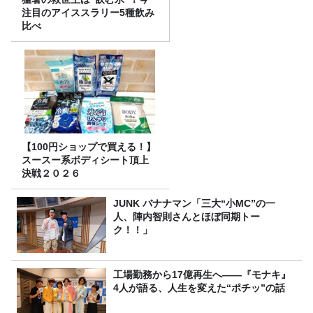
注目のアイススラリー5種飲み
比べ
【100円ショップで買える！】
スースー系ボディシート頂上
決戦２０２６
JUNK バナナマン「三大“小MC”の一
人、陣内智則さんとほぼ同期トー
ク！！」
工場勤務から17億再生へ——『モナキ』
4人が語る、人生を変えた“ポチッ”の話