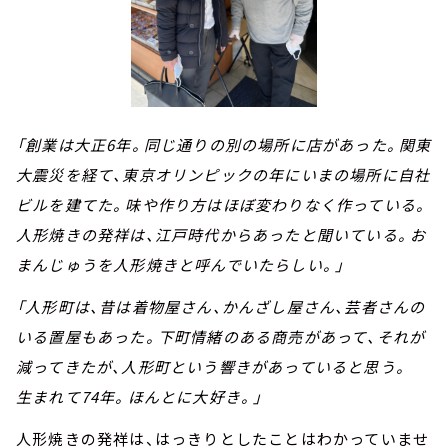
「創業は大正6年。同じ通りの別の場所に店があった。関東
大震災を経て、東京オリンピックの年にいまの場所に自社
ビルを建てた。味や作り方はほぼ変わりなく作っている。
人形焼きの発祥は、江戸時代からあったと聞いている。お
まんじゅうを人形焼きと呼んでいたらしい。」
「人形町は、昔は着物屋さん、かんざし屋さん、芸者さんの
いる置屋もあった。下町情緒のある商売があって、それが
減ってきたが、人形町という響きがあっていると思う。
生まれて74年。ほんとに大好き。」
人形焼きの発祥は、はっきりとしたことはわかっていませ