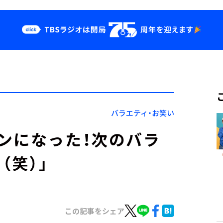
クス
イベント・グッ
ズ
st
YouTube
せ
会社情報
バラエティ・お笑い
ンになった！次のバラ
（笑）」
この記事をシェア