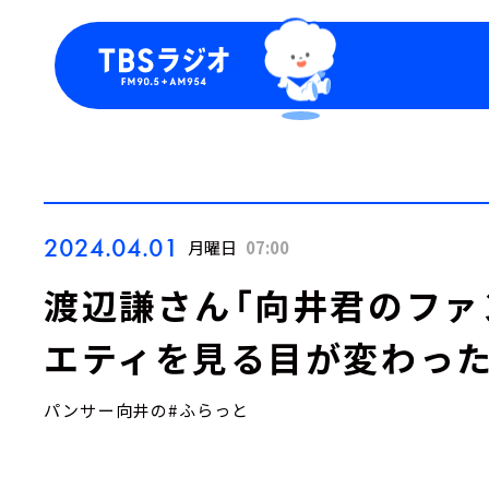
今日の番組表
トピッ
週間番組表
TBS
Podca
お知ら
2024.04.01
月曜日
07:00
渡辺謙さん「向井君のファ
エティを見る目が変わった
パンサー向井の#ふらっと