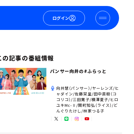
ログイン
この記事の番組情報
パンサー向井の#ふらっと
向井慧（パンサー）/ヤーレンズ/ヒ
ャダイン/佐藤栞里/田中直樹（コ
コリコ）/三田寛子/横澤夏子/ヒロ
ユキMc-Ⅱ/関町知弘（ライス）/ど
んぐりたけし/林家つる子