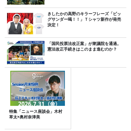
きしたかの高野のキラーフレーズ「ビッ
グサンダー喝！！」Ｔシャツ新作が発売
決定！
「国民投票法改正案」が衆議院を通過。
憲法改正手続きはこのまま進むのか？
特集「ニュース座談会」木村
草太×奥村奈津美