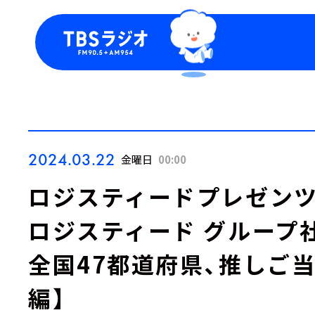
今日の番組表
トピッ
週間番組表
TBS
Podca
お知ら
2024.03.22
金曜日
00:00
ロジスティードプレゼンツ『LO
ロジスティード グループ
全国47都道府県、推しご
編】