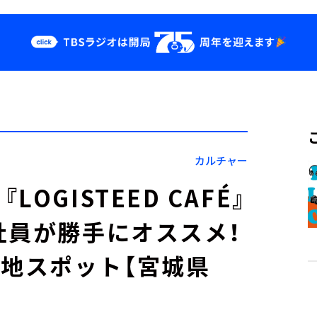
クス
イベント・グッ
ズ
st
YouTube
せ
会社情報
カルチャー
GISTEED CAFÉ』
社員が勝手にオススメ！
当地スポット【宮城県