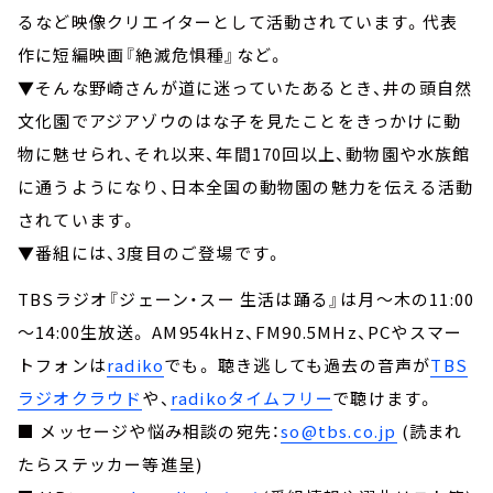
るなど映像クリエイターとして活動されています。代表
作に短編映画『絶滅危惧種』など。
▼そんな野崎さんが道に迷っていたあるとき、井の頭自然
文化園でアジアゾウのはな子を見たことをきっかけに動
物に魅せられ、それ以来、年間170回以上、動物園や水族館
に通うようになり、日本全国の動物園の魅力を伝える活動
されています。
▼番組には、3度目のご登場です。
TBSラジオ『ジェーン・スー 生活は踊る』は月～木の11:00
～14:00生放送。 AM954kHz、FM90.5MHz、PCやスマー
トフォンは
radiko
でも。 聴き逃しても過去の音声が
TBS
ラジオクラウド
や、
radikoタイムフリー
で聴けます。
■ メッセージや悩み相談の宛先：
so@tbs.co.jp
(読まれ
たらステッカー等進呈)