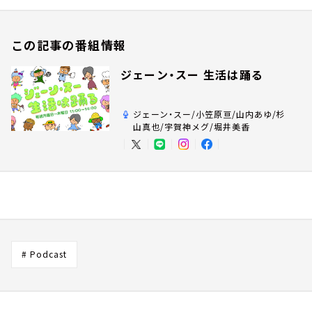
この記事の番組情報
ジェーン・スー 生活は踊る
ジェーン・スー/小笠原亘/山内あゆ/杉
山真也/宇賀神メグ/堀井美香
# Podcast