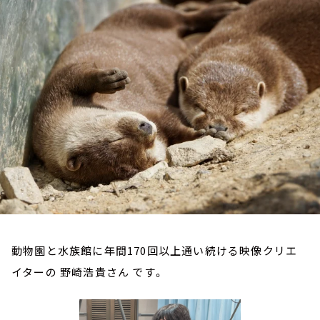
お知らせ
イベント・グッズ
YouTube
会社情報
動物園と水族館に年間170回以上通い続ける映像クリエ
イターの 野崎浩貴さん です。