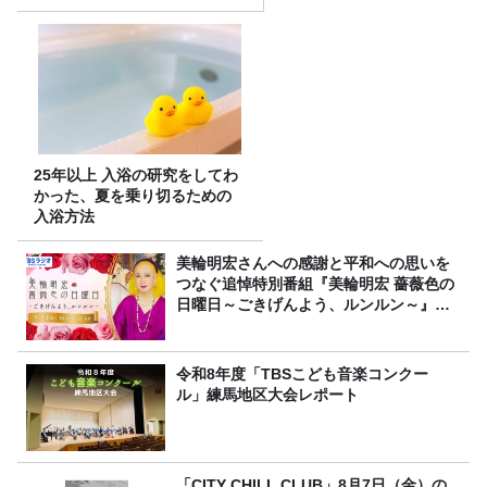
25年以上 入浴の研究をしてわ
かった、夏を乗り切るための
入浴方法
美輪明宏さんへの感謝と平和への思いを
つなぐ追悼特別番組『美輪明宏 薔薇色の
日曜日～ごきげんよう、ルンルン～』
8/9（日）16時放送
令和8年度「TBSこども音楽コンクー
ル」練馬地区大会レポート
「CITY CHILL CLUB」8月7日（金）の