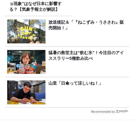
ョ現象”はなぜ日本に影響す
る？【気象予報士が解説】
放送後記＆「『ねこずみ・うささわ』販
売開始！」
猛暑の救世主は“飲む氷”！今注目のアイ
ススラリー5種飲み比べ
山里「日傘って涼しいね！」
Recommended by