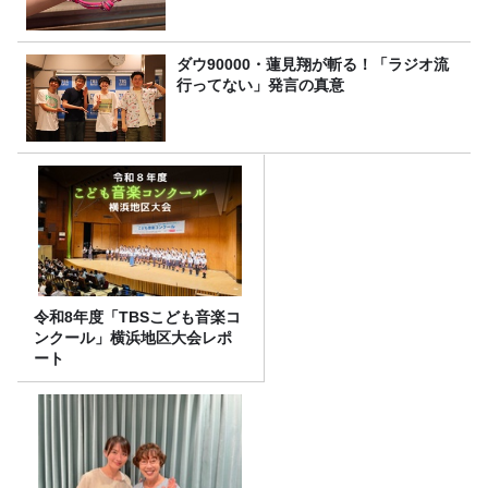
ダウ90000・蓮見翔が斬る！「ラジオ流
行ってない」発言の真意
令和8年度「TBSこども音楽コ
ンクール」横浜地区大会レポ
ート