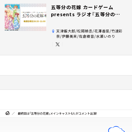
五等分の花嫁 カードゲーム
presents ラジオ『五等分の花
嫁＊』
天津飯大郎/松岡禎丞/花澤香菜/竹達彩
奈/伊藤美来/佐倉綾音/水瀬いのり
最終回は「五等分の花嫁」メインキャスト6人がコメント出演!