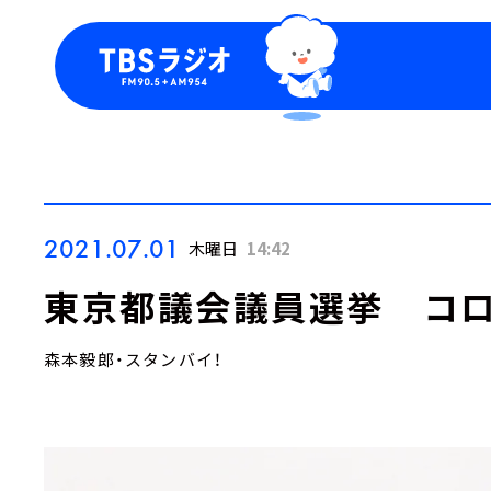
今日の番組表
トピッ
週間番組表
TBS
Podca
お知ら
2021.07.01
木曜日
14:42
東京都議会議員選挙 コ
森本毅郎・スタンバイ！