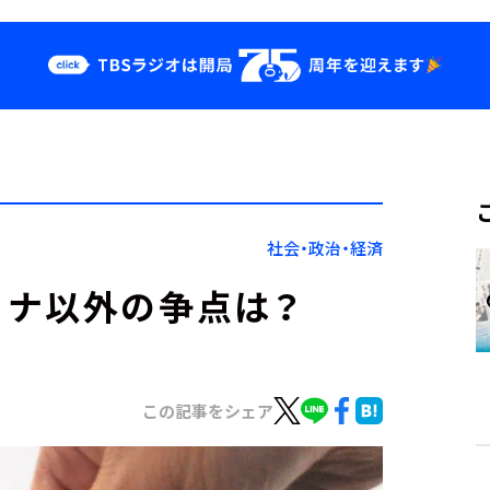
クス
イベント・グッ
ズ
st
YouTube
せ
会社情報
社会・政治・経済
ロナ以外の争点は？
この記事をシェア