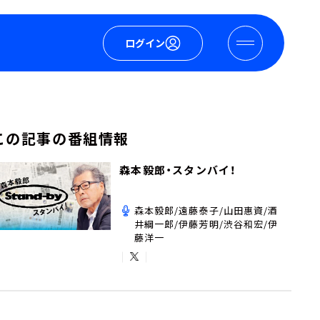
ログイン
この記事の番組情報
森本毅郎・スタンバイ！
森本毅郎/遠藤泰子/山田惠資/酒
井綱一郎/伊藤芳明/渋谷和宏/伊
藤洋一