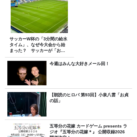
サッカーW杯の「3分間の給水
タイム」、なぜ今大会から始
まった？ サッカーが「お
金」に変わる仕組み
今週はみんな大好きメール回！
【朗読のヒロバ 第93回】小泉八雲「お貞
の話」
五等分の花嫁 カードゲーム presents ラ
ジオ『五等分の花嫁＊』 公開収録2026