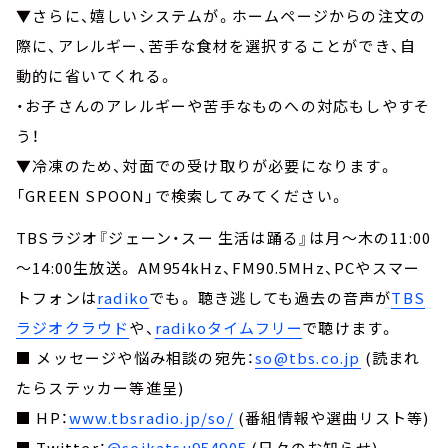
▼さらに、嬉しいシステムが。ホームページからの注文の
際に、アレルギー、苦手な食材を選択することができ、自
動的に省いてくれる。
・お子さんのアレルギーや苦手なものへの対応もしやすそ
う！
▼冷凍のため、対面での受け取りが必要になります。
「GREEN SPOON」で検索してみてください。
TBSラジオ『ジェーン・スー 生活は踊る』は月～木の11:00
～14:00生放送。 AM954kHz、FM90.5MHz、PCやスマー
トフォンは
radiko
でも。 聴き逃しても過去の音声が
TBS
ラジオクラウド
や、
radikoタイムフリー
で聴けます。
■ メッセージや悩み相談の宛先：
so@tbs.co.jp
(読まれ
たらステッカー等進呈)
■ HP：
www.tbsradio.jp/so/
(番組情報や選曲リスト等)
■ Twitter：
@seikatsu954905
(日々のお知らせ)