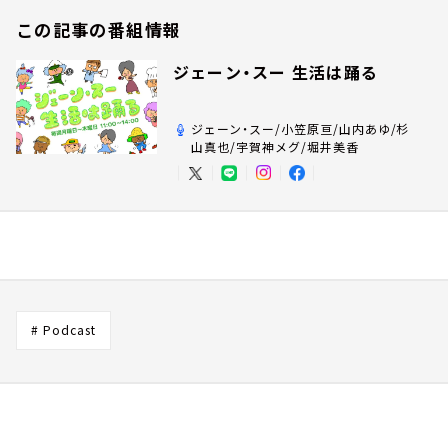
この記事の番組情報
ジェーン・スー 生活は踊る
ジェーン・スー/小笠原亘/山内あゆ/杉
山真也/宇賀神メグ/堀井美香
# Podcast