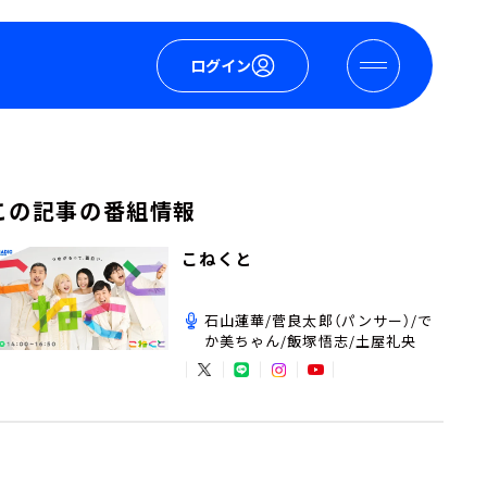
ログイン
この記事の番組情報
こねくと
石山蓮華/菅良太郎（パンサー）/で
か美ちゃん/飯塚悟志/土屋礼央