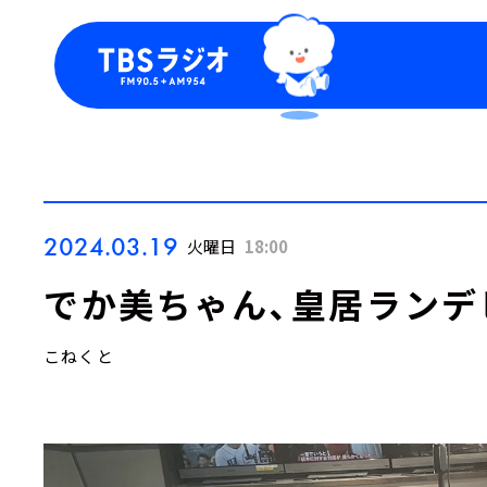
今日の番組表
トピッ
週間番組表
TBS
Podca
お知ら
2024.03.19
火曜日
18:00
でか美ちゃん、皇居ランデ
こねくと