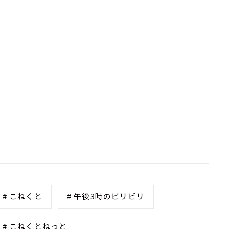
# こねくと
# 午後3時のビリビリ
# こねくとねっと