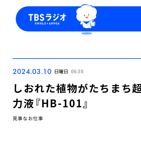
今日の番組表
トピッ
週間番組表
TBS
Podca
お知ら
2024.03.10
日曜日
06:30
しおれた植物がたちまち超
力液『HB-101』
見事なお仕事