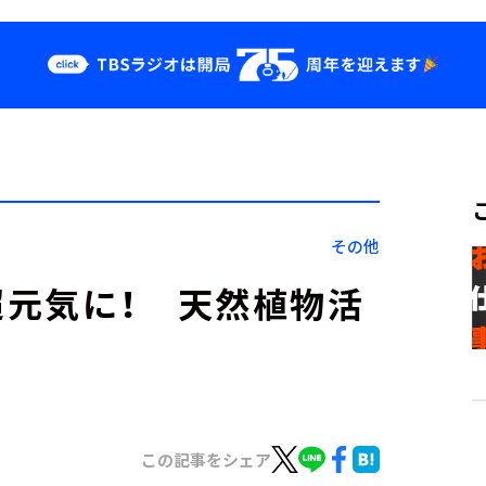
クス
イベント・グッ
ズ
st
YouTube
せ
会社情報
その他
元気に！ 天然植物活
この記事をシェア