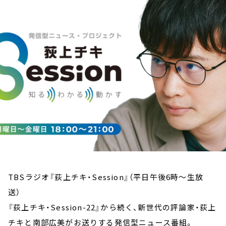
お知らせ
イベント・グッズ
YouTube
会社情報
TBSラジオ『荻上チキ・Session』（平日午後6時～生放
送）
『荻上チキ・Session-22』から続く、新世代の評論家・荻上
チキと南部広美がお送りする発信型ニュース番組。