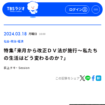
ログイン
マイページ
2024.03.18
月曜日
10:00
新規会員登録
ログイン
社会・政治・経済
特集「来月から改正ＤＶ法が施行～私たち
の生活はどう変わるのか？」
荻上チキ・ Session
この記事をシェア
今日の番組表
週間番組表
トピックス
TBS Podcast