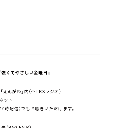
s 『強くてやさしい金曜日』
～
「えんがわ」
内（※TBSラジオ）
国ネット
土曜日10時配信）でもお聴きいただけます。
央（RAG FAIR）