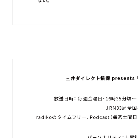
ない。
三井ダイレクト損保 present
放送日時
： 毎週金曜日・16時35分頃
JRN33局全
radikoのタイムフリー、Podcast（毎週
パーソナリティ
：土屋礼