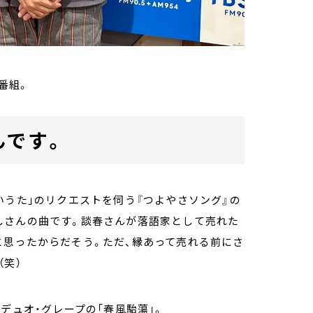
番組。
んです。
いうた」のリクエストを伺う『つよやさソング』の
しさんの曲です。談春さんが落語家として売れた
と思ったからだそう。ただ、縁あって売れる前にさ
（笑）
デュオ・
グレープの「春風駘蕩」
。