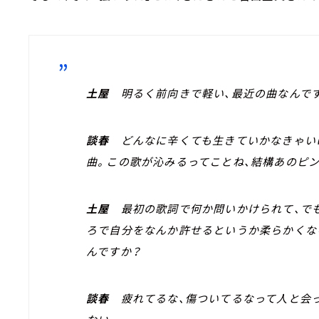
土屋
明るく前向きで軽い、最近の曲なんで
談春
どんなに辛くても生きていかなきゃい
曲。この歌が沁みるってことね、結構あのピ
土屋
最初の歌詞で何か問いかけられて、で
ろで自分をなんか許せるというか柔らかくな
んですか？
談春
疲れてるな、傷ついてるなって人と会っ