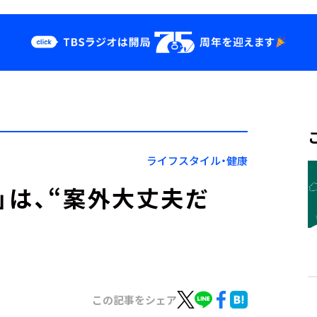
クス
イベント・グッ
ズ
st
YouTube
せ
会社情報
ライフスタイル・健康
」は、“案外大丈夫だ
日』
この記事をシェア