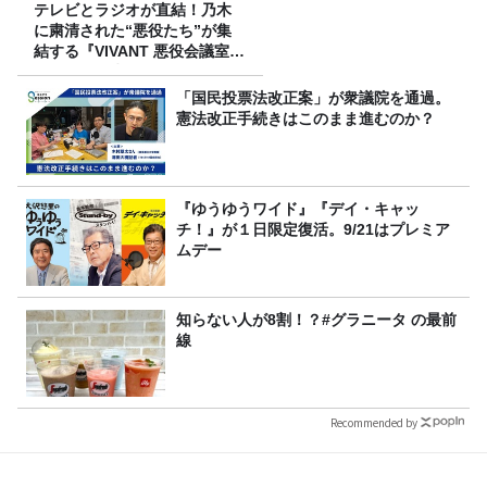
テレビとラジオが直結！乃木
に粛清された“悪役たち”が集
結する『VIVANT 悪役会議室』
7/26(日)23時スタート！
「国民投票法改正案」が衆議院を通過。
憲法改正手続きはこのまま進むのか？
『ゆうゆうワイド』『デイ・キャッ
チ！』が１日限定復活。9/21はプレミア
ムデー
知らない人が8割！？#グラニータ の最前
線
Recommended by