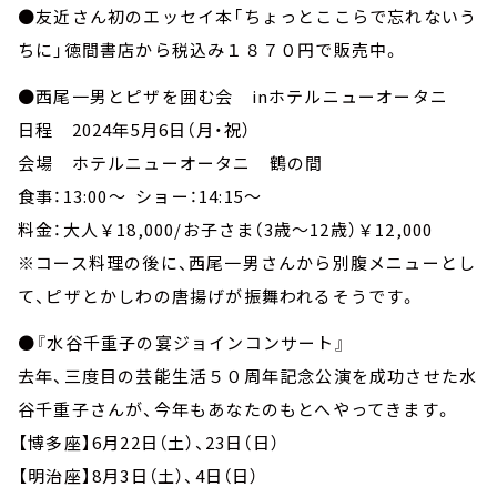
●友近さん初のエッセイ本「ちょっとここらで忘れないう
ちに」徳間書店から税込み１８７０円で販売中。
●西尾一男とピザを囲む会 inホテルニューオータニ
日程 2024年5月6日（月・祝）
会場 ホテルニューオータニ 鶴の間
食事：13:00～ ショー：14:15～
料金：大人￥18,000/お子さま（3歳～12歳）￥12,000
※コース料理の後に、西尾一男さんから別腹メニューとし
て、ピザとかしわの唐揚げが振舞われるそうです。
●『水谷千重子の宴ジョインコンサート』
去年、三度目の芸能生活５０周年記念公演を成功させた水
谷千重子さんが、今年もあなたのもとへやってきます。
【博多座】6月22日（土）、23日（日）
【明治座】8月3日（土）、4日（日）