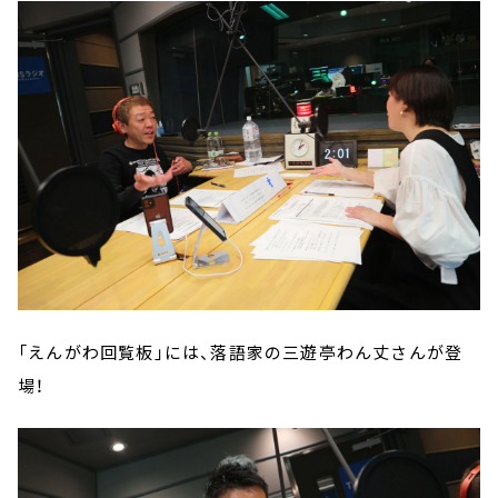
「えんがわ回覧板」には、落語家の三遊亭わん丈さんが登
場！