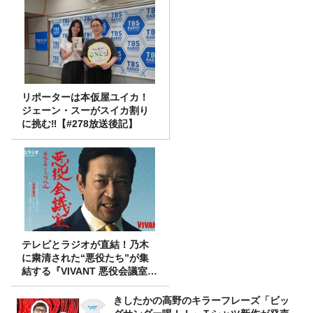
リポーターは本仮屋ユイカ！
ジェーン・スーがスイカ割り
に挑む‼【#278放送後記】
テレビとラジオが直結！乃木
に粛清された“悪役たち”が集
結する『VIVANT 悪役会議室』
7/26(日)23時スタート！
きしたかの高野のキラーフレーズ「ビッ