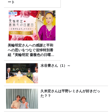
ート
美輪明宏さんへの感謝と平和
への思いをつなぐ追悼特別番
組『美輪明宏 薔薇色の日曜日
～ごきげんよう、ルンルン
～』8/9（日）16時放送
水谷豊さん（1）～
久米宏さんは平野レミさんが好きだっ
た？？