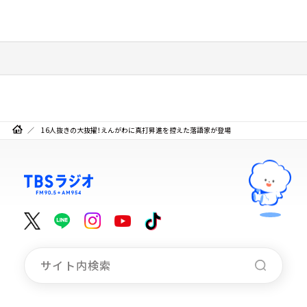
16人抜きの大抜擢！えんがわに真打昇進を控えた落語家が登場