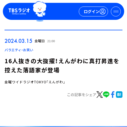
ログイン
マイページ
2024.03.15
金曜日
21:00
新規会員登録
ログイン
バラエティ・お笑い
16人抜きの大抜擢！えんがわに真打昇進を
控えた落語家が登場
金曜ワイドラジオTOKYO「えんがわ」
この記事をシェア
今日の番組表
週間番組表
トピックス
TBS Podcast