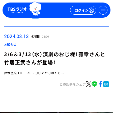
ログイン
マイページ
2024.03.13
水曜日
22:00
新規会員登録
ログイン
お知らせ
3/6＆3/13（水）演劇のおじ様！雅章さんと
竹居正武さんが登場！
鈴木聖奈 LIFE LAB～○○のおじ様たち～
この記事をシェア
今日の番組表
週間番組表
トピックス
TBS Podcast