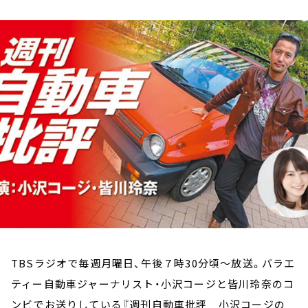
お知らせ
イベント・グッズ
YouTube
会社情報
TBSラジオで毎週月曜日、午後７時30分頃～放送。バラエ
ティー自動車ジャーナリスト・小沢コージと皆川玲奈のコ
ンビでお送りしている『週刊自動車批評 小沢コージの