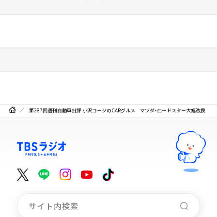
第387回週刊自動車批評 小沢コージのCARグルメ マツダ・ロードスター大幅改良