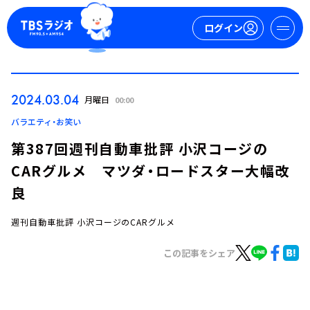
ログイン
マイページ
2024.03.04
月曜日
00:00
新規会員登録
ログイン
バラエティ・お笑い
第387回週刊自動車批評 小沢コージの
CARグルメ マツダ・ロードスター大幅改
良
週刊自動車批評 小沢コージのCARグルメ
今日の番組表
この記事をシェア
週間番組表
トピックス
TBS Podcast