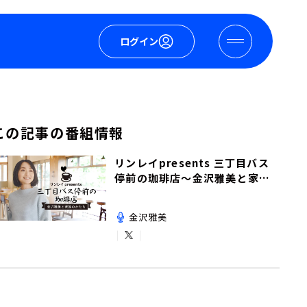
ログイン
この記事の番組情報
リンレイpresents 三丁目バス
停前の珈琲店～金沢雅美と家族
のかたち～
金沢雅美