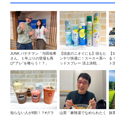
JUNK バナナマン「与田祐希
【頭皮のニオイにも】頭もヒ
【
さん、１年ぶりの登場も再
ンヤリ快適に！スースー系ヘ
る
び“アレ”を喰らう！？」
ッドスプレー 頂上決戦
ト
2026！
知らない人が8割！？#グラ
山里「麻辣湯でなめられたく
抹