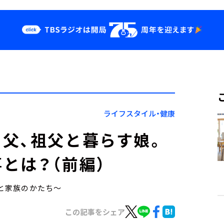
クス
イベント・グッ
ズ
st
YouTube
せ
会社情報
ライフスタイル・健康
父、祖父と暮らす娘。
とは？（前編）
美と家族のかたち～
この記事をシェア