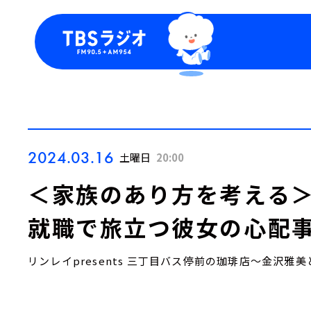
今日の番組表
トピッ
週間番組表
TBS
Podca
お知ら
2024.03.16
土曜日
20:00
＜家族のあり方を考える＞
就職で旅立つ彼女の心配事
リンレイpresents 三丁目バス停前の珈琲店～金沢雅