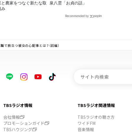
業と農家をつなぐ新たな取
泉八雲「お貞の話」
組み
Recommended by
職で旅立つ彼女の心配事とは？（前編）
TBSラジオ情報
TBSラジオ関連情報
会社情報
TBSラジオの聴き方
プロモーションガイド
ワイドFM
TBSハウジング
音楽情報