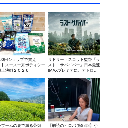
100円ショップで買え
リドリー・スコット監督『ラ
！】スースー系ボディシー
スト・サバイバー』日本最速
頂上決戦２０２６
IMAXプレミアに、アトロク
リスナー60名をご招待！
茶ブームの裏で減る茶畑
【朗読のヒロバ 第93回】小