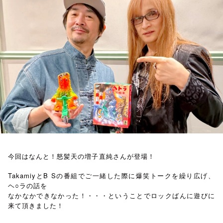
お知らせ
イベント・グッズ
YouTube
会社情報
今回はなんと！怒髪天の増子直純さんが登場！
TakamiyとB Sの番組でご一緒した際に爆笑トークを繰り広げ、
ヘ○ラの話を
なかなかできなかった！・・・ということでロックばんに遊びに
来て頂きました！