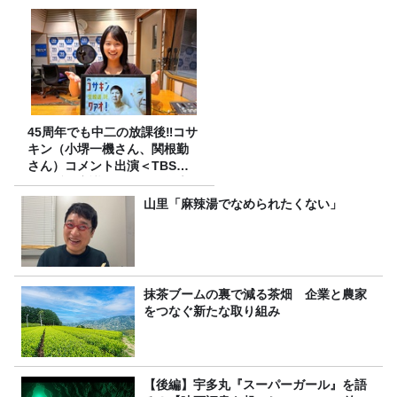
45周年でも中二の放課後‼コサ
キン（小堺一機さん、関根勤
さん）コメント出演＜TBSラ
ジオ番組審議会からのご報告
＞
山里「麻辣湯でなめられたくない」
抹茶ブームの裏で減る茶畑 企業と農家
をつなぐ新たな取り組み
【後編】宇多丸『スーパーガール』を語