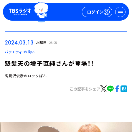
ログイン
マイページ
2024.03.13
水曜日
23:05
新規会員登録
ログイン
バラエティ・お笑い
怒髪天の増子直純さんが登場！！
高見沢俊彦のロックばん
この記事をシェア
今日の番組表
週間番組表
トピックス
TBS Podcast