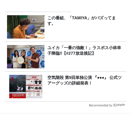
この番組、「TAMIYA」がバズってま
す。
ユイカ「一番の強敵！」ラスボス小林幸
子降臨‼【#277放送後記】
空気階段 第9回単独公演 『●●●』 公式ツ
アーグッズの詳細発表！
Recommended by