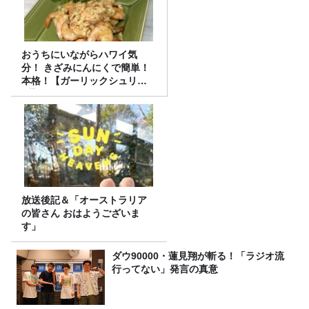
おうちにいながらハワイ気
分！ きざみにんにくで簡単！
本格！【ガーリックシュリン
プ】 桃屋のかんたんレシピ
放送後記＆「オーストラリア
の皆さん おはようございま
す」
ダウ90000・蓮見翔が斬る！「ラジオ流
行ってない」発言の真意