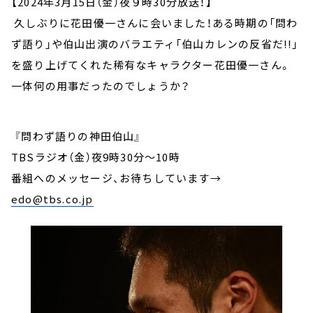
【2024年3月15日（金）夜９時30分放送！】
久しぶりに花田優一さんに会いました！ある時期の「問わ
ず語り」や伯山出演のバラエティ「伯山カレンの反省だ!!」
を盛り上げてくれた稀有なキャラクター花田優一さん。
一体何の用事だったのでしょうか？
『問わず語りの神田伯山』
TBSラジオ（金）夜9時30分～10時
番組へのメッセージ、お待ちしています
→
edo@tbs.co.jp