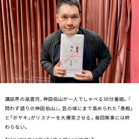
お知らせ
イベント・グッズ
YouTube
会社情報
講談界の風雲児、神田伯山が一人でしゃべる30分番組。『
問わず語りの神田伯山』。芸の域にまで高められた「愚痴」
と「ボヤキ」がリスナーを大爆笑させる。毎回無事には終
わらない。