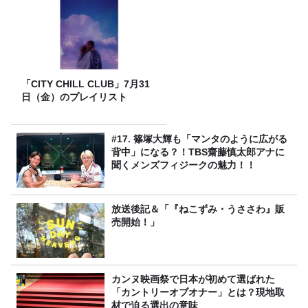
「CITY CHILL CLUB」7月31
日（金）のプレイリスト
#17. 篠塚大輝も「マンタのように広がる
背中」になる？！TBS齋藤慎太郎アナに
聞くメンズフィジークの魅力！！
放送後記＆「『ねこずみ・うささわ』販
売開始！」
カンヌ映画祭で日本が初めて選ばれた
「カントリーオブオナー」とは？現地取
材で迫る選出の意味