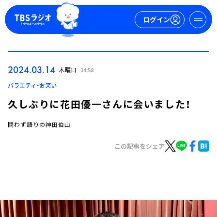
ログイン
マイページ
2024.03.14
木曜日
14:58
新規会員登録
ログイン
バラエティ・お笑い
久しぶりに花田優一さんに会いました！
問わず語りの神田伯山
この記事をシェア
今日の番組表
週間番組表
トピックス
TBS Podcast