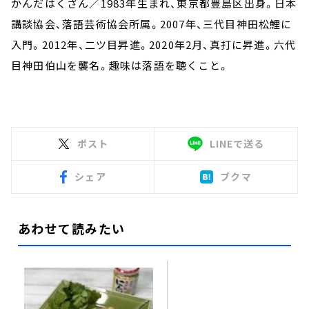
かんだはくざん／1983年生まれ、東京都豊島区出身。日本
講談協会、落語芸術協会所属。2007年、三代目神田松鯉に
入門。2012年、二ツ目昇進。2020年2月、真打に昇進。六代
目神田伯山を襲名。趣味は落語を聴くこと。
ポスト
LINEで送る
シェア
ブクマ
あわせて読みたい