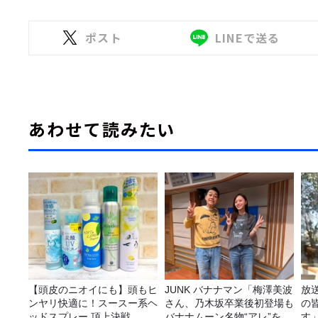
ポスト
LINEで送る
あわせて読みたい
【頭皮のニオイにも】頭もヒ
JUNK バナナマン「梅澤美波
放
ンヤリ快適に！スースー系ヘ
さん、乃木坂卒業後初登場も
の
ッドスプレー 頂上決戦
バナナムーン名物“アレ”を喰
す