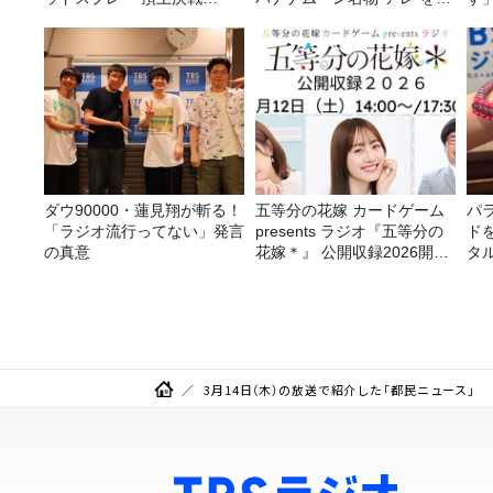
2026！
らう」
ダウ90000・蓮見翔が斬る！
五等分の花嫁 カードゲーム
パ
「ラジオ流行ってない」発言
presents ラジオ『五等分の
ド
の真意
花嫁＊』 公開収録2026開催
タ
決定！
3月14日（木）の放送で紹介した「都民ニュース」