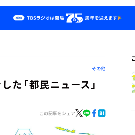
クス
イベント・グッ
ズ
st
YouTube
せ
会社情報
その他
介した「都民ニュース」
この記事をシェア