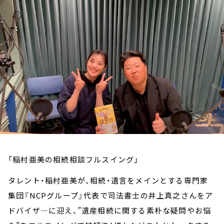
お知らせ
イベント・グッズ
YouTube
会社情報
「稲村亜美の相続相談フルスイング」
タレント・稲村亜美が、相続・遺言をメインとする専門家
集団『NCPグループ』代表で司法書士の井上真之さんをア
ドバイザ―に迎え、”遺産相続に関する素朴な疑問やお悩