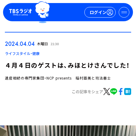
ログイン
マイページ
2024.04.04
木曜日
21:30
新規会員登録
ログイン
ライフスタイル・健康
４月４日のゲストは、みほとけさんでした！
遺産相続の専門家集団・NCP presents 稲村亜美と司法書士
この記事をシェア
今日の番組表
週間番組表
トピックス
TBS Podcast