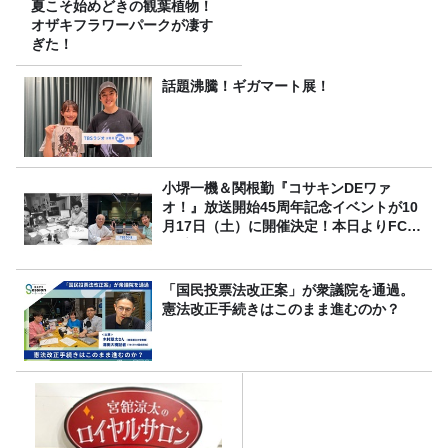
夏こそ始めどきの観葉植物！
オザキフラワーパークが凄す
ぎた！
話題沸騰！ギガマート展！
小堺一機＆関根勤『コサキンDEワァ
オ！』放送開始45周年記念イベントが10
月17日（土）に開催決定！本日よりFC先
行受付スタート！
「国民投票法改正案」が衆議院を通過。
憲法改正手続きはこのまま進むのか？