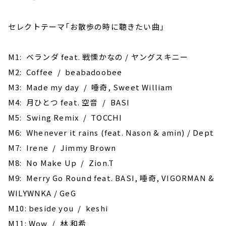
セレクトテーマ「お散歩の時に聴きたい曲」
M1: ベランダ feat. 戦慄かなの / ヤングスキニー
M2: Coffee / beabadoobee
M3: Made my day / 唾奇, Sweet William
M4: 月ひとつ feat. 空音 / BASI
M5: Swing Remix / TOCCHI
M6: Whenever it rains (feat. Nason & amin) / Dept
M7: Irene / Jimmy Brown
M8: No Make Up / Zion.T
M9: Merry Go Round feat. BASI, 唾奇, VIGORMAN &
WILYWNKA / GeG
M10: beside you / keshi
M11: Wow / 林 和希