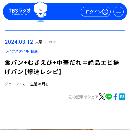
ログイン
マイページ
2024.03.12
火曜日
19:00
新規会員登録
ログイン
ライフスタイル・健康
食パン+むきえび+中華だれ＝絶品エビ揚
げパン【爆速レシピ】
ジェーン・スー 生活は踊る
この記事をシェア
今日の番組表
週間番組表
トピックス
TBS Podcast