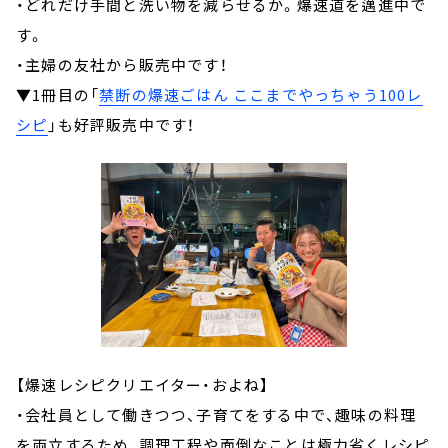
・どれだけ手間と洗い物を減らせるか。爆速道を邁進中で
す。
・主婦の友社から販売中です！
▼1冊目の「
禁断の爆速ごはん ここまでやっちゃう100レ
シピ
」も好評販売中です！
【爆速レシピクリエイター・およね】
・会社員として働きつつ、子育てをする中で、趣味の料理
を両立するため、調理工程や面倒なことは極力省くレシピ