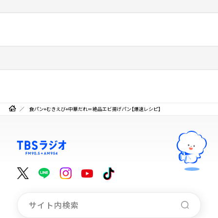
食パン+むきえび+中華だれ＝絶品エビ揚げパン【爆速レシピ】