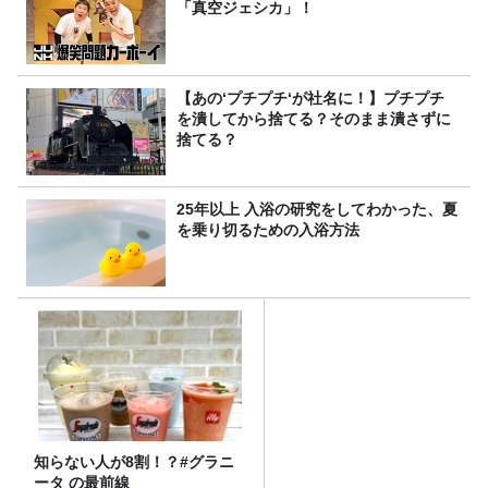
「真空ジェシカ」！
【あの‘プチプチ‘が社名に！】プチプチ
を潰してから捨てる？そのまま潰さずに
捨てる？
25年以上 入浴の研究をしてわかった、夏
を乗り切るための入浴方法
知らない人が8割！？#グラニ
ータ の最前線