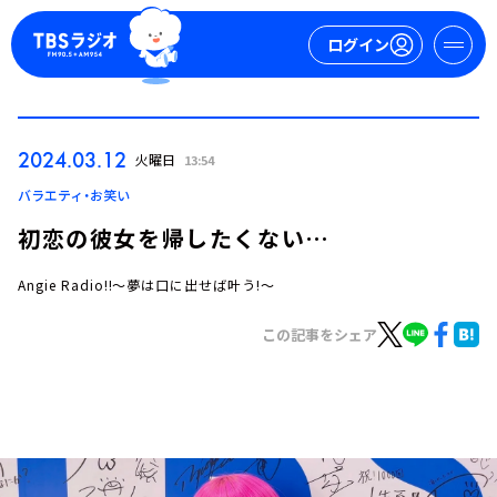
ログイン
マイページ
2024.03.12
火曜日
13:54
新規会員登録
ログイン
バラエティ・お笑い
初恋の彼女を帰したくない…
Angie Radio!!～夢は口に出せば叶う!～
この記事をシェア
今日の番組表
週間番組表
トピックス
TBS Podcast