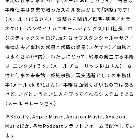
事務の仕事に求められる（メール おにぎりさん）／得意な
事務仕事は営業で培ったスキルを活かして「調整」です！
（メール すばるさん）／調整さん問題／標準・基準／カラ
オケDJ／バンダイナムコホールディングス川口社長／ロ
ジスティックス＝ロジ、反対はサブスタンシャル＝サブ／
梅棹忠夫／事務の惑星と感情の惑星（スケザネ）／事務と
は水くさい（柿内）／わたしにとって、給与の発生する事務
は「エンタメ」です。（メール チューリップ桃山さん）／女
性と仕事の未来館／契約事務／現実逃避としての事務仕
事（メール aki871さん）／事務は面倒くさいものではある
けど、いざというときに人を守ってくれるシステムである
（メール モレーンさん）
※Spotify、Apple Music、Amazon Music、Amazon
Musicほか、各種Podcastプラットフォームで配信してい
ます