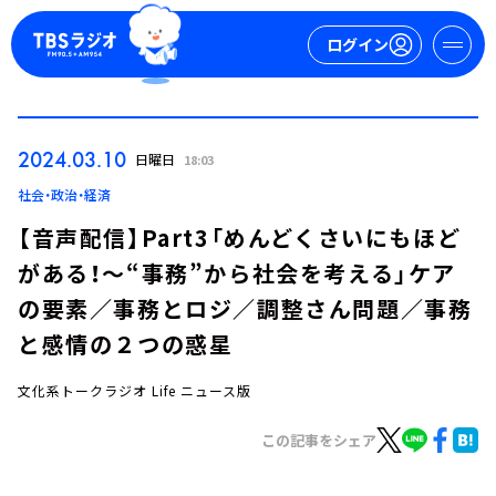
ログイン
マイページ
2024.03.10
日曜日
18:03
新規会員登録
ログイン
社会・政治・経済
【音声配信】Part3「めんどくさいにもほど
がある！～“事務”から社会を考える」ケア
の要素／事務とロジ／調整さん問題／事務
と感情の２つの惑星
文化系トークラジオ Life ニュース版
今日の番組表
週間番組表
この記事をシェア
トピックス
TBS Podcast