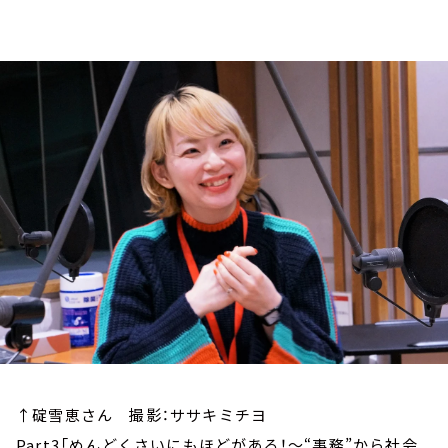
お知らせ
イベント・グッズ
YouTube
会社情報
↑碇雪恵さん 撮影：ササキミチヨ
Part3「めんどくさいにもほどがある！～“事務”から社会