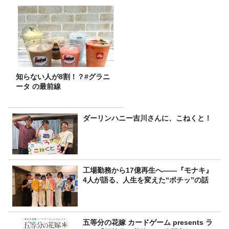
知らない人が8割！？#グラニ
ータ の最前線
ダーリンハニー吉川さんに、こねくと！
工場勤務から17億再生へ——『モナキ』
4人が語る、人生を変えた“ポチッ”の話
五等分の花嫁 カードゲーム presents ラ