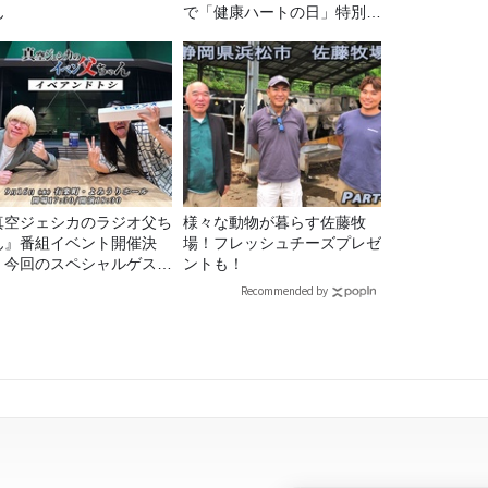
ん
で「健康ハートの日」特別企
画を8/10（月）に放送
真空ジェシカのラジオ父ち
様々な動物が暮らす佐藤牧
ん』番組イベント開催決
場！フレッシュチーズプレゼ
！今回のスペシャルゲスト
ントも！
、タカアンドトシ！
Recommended by