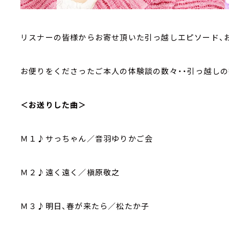
リスナーの皆様からお寄せ頂いた引っ越しエピソード、
お便りをくださったご本人の体験談の数々・・引っ越しの
＜お送りした曲＞
Ｍ１♪サっちゃん／音羽ゆりかご会
Ｍ２♪遠く遠く／槇原敬之
Ｍ３♪明日、春が来たら／松たか子