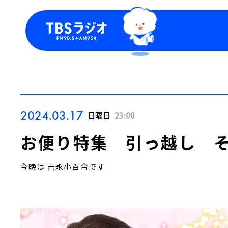
今日の番組表
トピッ
週間番組表
TBS
Podca
お知ら
2024.03.17
日曜日
23:00
お便り特集 引っ越し 
今晩は 吉永小百合です