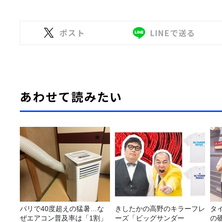
ポスト
LINEで送る
あわせて読みたい
パリで40度超えの猛暑…な
きしたかの高野のキラーフレ
タ
ぜエアコン普及率は「1割」
ーズ「ビッグサンダー
の