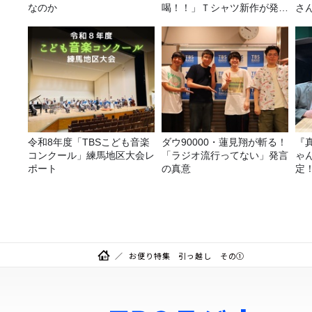
なのか
喝！！」Ｔシャツ新作が発売
さ
決定！
令和8年度「TBSこども音楽
ダウ90000・蓮見翔が斬る！
『
コンクール」練馬地区大会レ
「ラジオ流行ってない」発言
ゃ
ポート
の真意
定
は
お便り特集 引っ越し その①