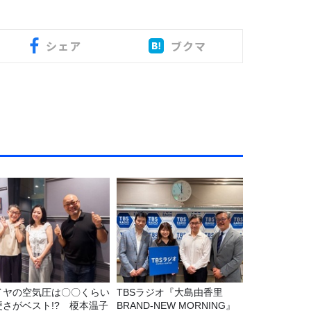
シェア
ブクマ
イヤの空気圧は〇〇くらい
TBSラジオ『大島由香里
硬さがベスト!? 榎本温子
BRAND-NEW MORNING』