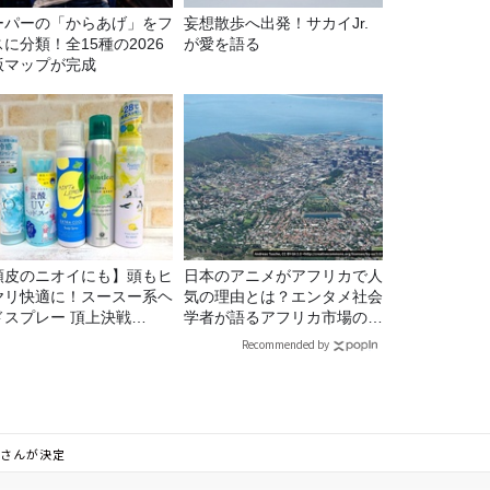
ーパーの「からあげ」をフ
妄想散歩へ出発！サカイJr.
に分類！全15種の2026
が愛を語る
版マップが完成
頭皮のニオイにも】頭もヒ
日本のアニメがアフリカで人
ヤリ快適に！スースー系ヘ
気の理由とは？エンタメ社会
ドスプレー 頂上決戦
学者が語るアフリカ市場のリ
26！
アル
Recommended by
子さんが決定