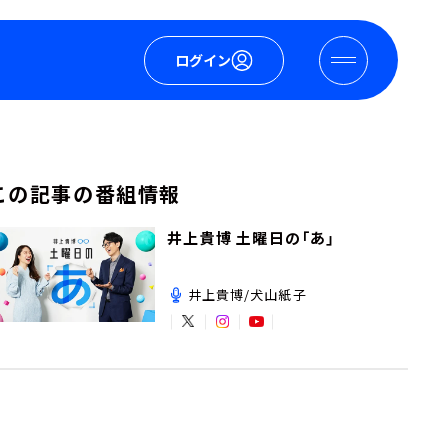
ログイン
この記事の番組情報
井上貴博 土曜日の「あ」
井上貴博/犬山紙子