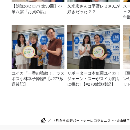
【朗読のヒロバ 第93回】小
久米宏さんは平野レミさんが
ス
泉八雲「お貞の話」
好きだった？？
ェス
年
ユイカ「一番の強敵！」ラス
リポーターは本仮屋ユイカ！
【
ボス小林幸子降臨‼【#277放
ジェーン・スーがスイカ割り
ン
送後記】
に挑む‼【#278放送後記】
ッ
20
4月からの新パートナーにコラムニスト・犬山紙