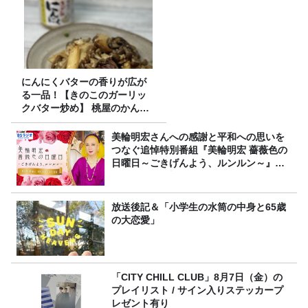
にんにくバターの香りが広が
る一品！【きのこのガーリッ
クバター炒め】 桃屋のかんた
んレシピ
美輪明宏さんへの感謝と平和への思いを
つなぐ追悼特別番組『美輪明宏 薔薇色の
日曜日～ごきげんよう、ルンルン～』
8/9（日）16時放送
放送後記＆「小学生の水筒の中身と65歳
の大恋愛」
「CITY CHILL CLUB」8月7日（金）の
プレイリスト / サイン入りステッカープ
レゼント有り