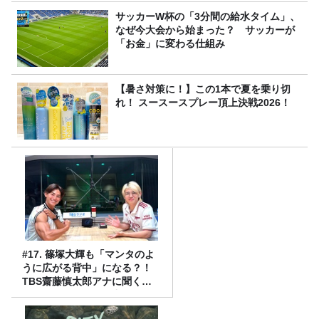
サッカーW杯の「3分間の給水タイム」、
なぜ今大会から始まった？ サッカーが
「お金」に変わる仕組み
【暑さ対策に！】この1本で夏を乗り切
れ！ スースースプレー頂上決戦2026！
#17. 篠塚大輝も「マンタのよ
うに広がる背中」になる？！
TBS齋藤慎太郎アナに聞くメ
ンズフィジークの魅力！！