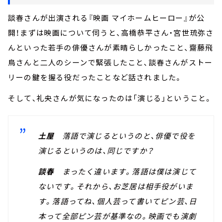
談春さんが出演される『映画 マイホームヒーロー』が公
開！まずは映画について伺うと、高橋恭平さん・宮世琉弥さ
んといった若手の俳優さんが素晴らしかったこと、齋藤飛
鳥さんと二人のシーンで緊張したこと、談春さんがストー
リーの鍵を握る役だったことなど話されました。
そして、礼央さんが気になったのは「演じる」ということ。
土屋
落語で演じるというのと、俳優で役を
演じるというのは、同じですか？
談春
まったく違います。落語は僕は演じて
ないです。それから、お芝居は相手役がいま
す。落語ってね、個人芸って書いてピン芸、日
本って全部ピン芸が基準なの。映画でも演劇