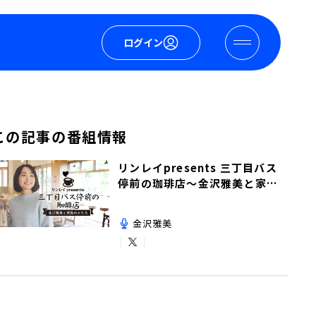
ログイン
この記事の番組情報
リンレイpresents 三丁目バス
停前の珈琲店～金沢雅美と家族
のかたち～
金沢雅美