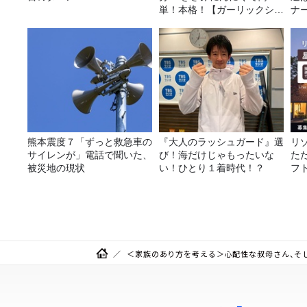
単！本格！【ガーリックシュ
ナ
リンプ】 桃屋のかんたんレ
選
シピ
熊本震度７「ずっと救急車の
『大人のラッシュガード』選
リ
サイレンが」電話で聞いた、
び！海だけじゃもったいな
た
被災地の現状
い！ひとり１着時代！？
フ
に
＜家族のあり方を考える＞心配性な叔母さん、そ