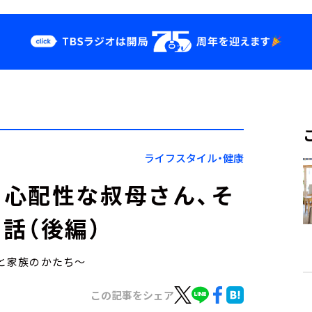
クス
イベント・グッ
ズ
st
YouTube
せ
会社情報
ライフスタイル・健康
心配性な叔母さん、そ
話（後編）
美と家族のかたち～
この記事をシェア