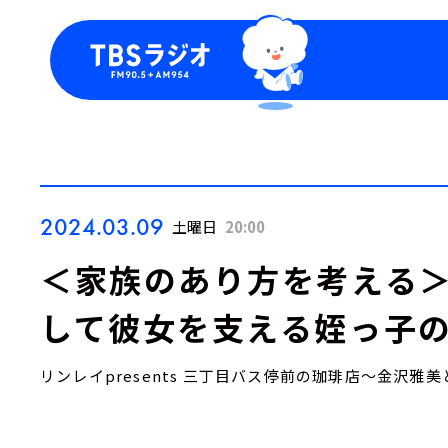
今日の番組表
トピッ
週間番組表
TBS
Podca
お知ら
2024.03.09
土曜日
20:00
＜家族のあり方を考える＞
して彼女を支える姪っ子の
リンレイpresents 三丁目バス停前の珈琲店～金沢雅