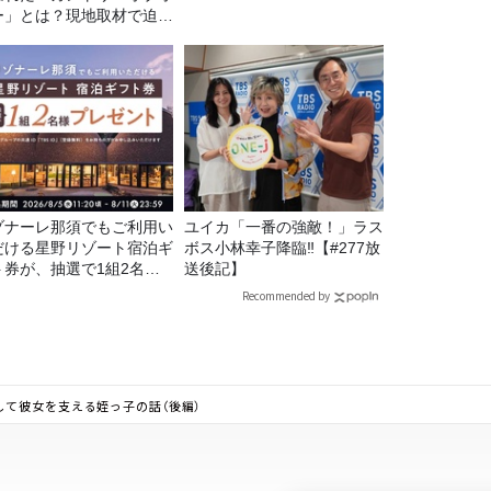
ー」とは？現地取材で迫る
出の意味
ゾナーレ那須でもご利用い
ユイカ「一番の強敵！」ラス
だける星野リゾート宿泊ギ
ボス小林幸子降臨‼【#277放
ト券が、抽選で1組2名様
送後記】
プレゼント！
Recommended by
して彼女を支える姪っ子の話（後編）