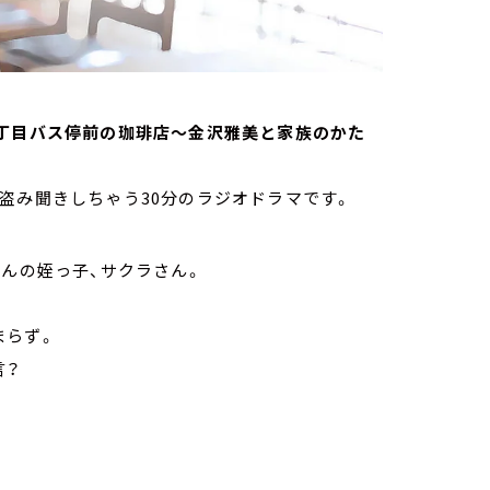
ts 三丁目バス停前の珈琲店～金沢雅美と家族のかた
盗み聞きしちゃう30分のラジオドラマです。
さんの姪っ子、サクラさん。
まらず。
言？