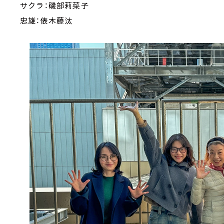
サクラ：磯部莉菜子
忠雄：俵木藤汰