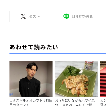
ポスト
LINEで送る
あわせて読みたい
カタスギルオオカブト 513回
おうちにいながらハワイ気
カ
目のターン！
分！ きざみにんにくで簡
選