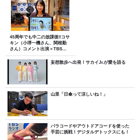
45周年でも中二の放課後‼コサ
キン（小堺一機さん、関根勤
さん）コメント出演＜TBSラ
ジオ番組審議会からのご報告
＞
妄想散歩へ出発！サカイJr.が愛を語る
山里「日傘って涼しいね！」
パラコードやアウトドアコードを使った
手芸に挑戦！デジタルデトックスにも！