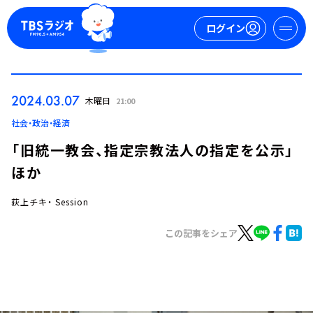
ログイン
マイページ
2024.03.07
木曜日
21:00
新規会員登録
ログイン
社会・政治・経済
「旧統一教会、指定宗教法人の指定を公示」
ほか
荻上チキ・ Session
この記事をシェア
今日の番組表
週間番組表
トピックス
TBS Podcast