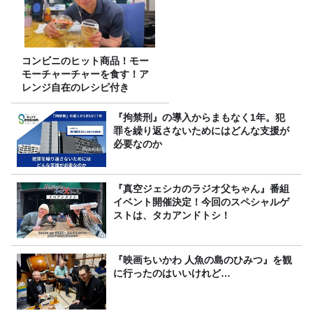
コンビニのヒット商品！モー
モーチャーチャーを食す！ア
レンジ自在のレシピ付き
『拘禁刑』の導入からまもなく1年。犯
罪を繰り返さないためにはどんな支援が
必要なのか
『真空ジェシカのラジオ父ちゃん』番組
イベント開催決定！今回のスペシャルゲ
ストは、タカアンドトシ！
『映画ちいかわ 人魚の島のひみつ』を観
に行ったのはいいけれど…