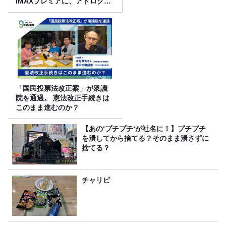
IMAXプレミアに、アトロクリ
スナー60名をご招待！
「国民投票法改正案」が衆議
院を通過。 憲法改正手続きは
このまま進むのか？
【あの‘プチプチ‘が社名に！】プチプチ
を潰してから捨てる？そのまま潰さずに
捨てる？
チャリピ