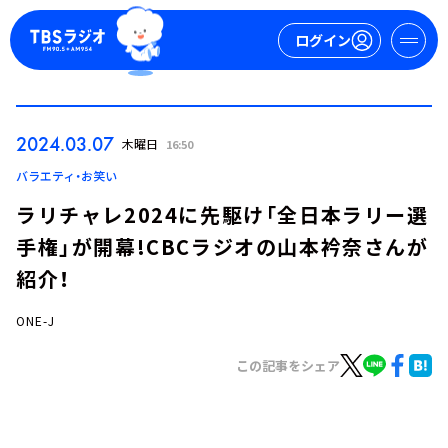
ログイン
マイページ
2024.03.07
木曜日
16:50
新規会員登録
ログイン
バラエティ・お笑い
ラリチャレ2024に先駆け「全日本ラリー選
手権」が開幕!CBCラジオの山本衿奈さんが
紹介！
ONE-J
今日の番組表
この記事をシェア
週間番組表
トピックス
TBS Podcast