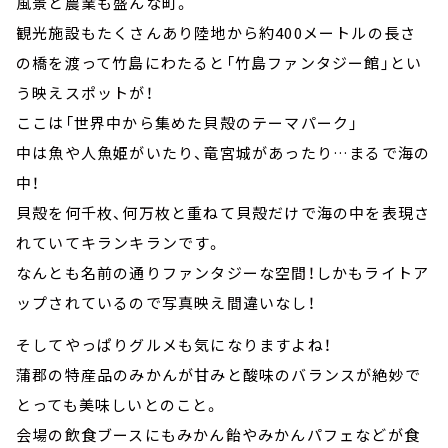
風景と農業も盛んな町。
観光施設もたくさんあり陸地から約400メートルの長さ
の橋を渡って竹島にわたると「竹島ファンタジー館」とい
う映えスポットが！
ここは「世界中から集めた貝殻のテーマパーク」
中は魚や人魚姫がいたり、竜宮城があったり…まるで海の
中！
貝殻を何千枚、何万枚と重ねて貝殻だけで海の中を表現さ
れていてキランキランです。
なんとも名前の通りファンタジーな空間！しかもライトア
ップされているので写真映え間違いなし！
そしてやっぱりグルメも気になりますよね！
蒲郡の特産品のみかんが甘みと酸味のバランスが絶妙で
とっても美味しいとのこと。
会場の飲食ブースにもみかん飴やみかんパフェなどが食