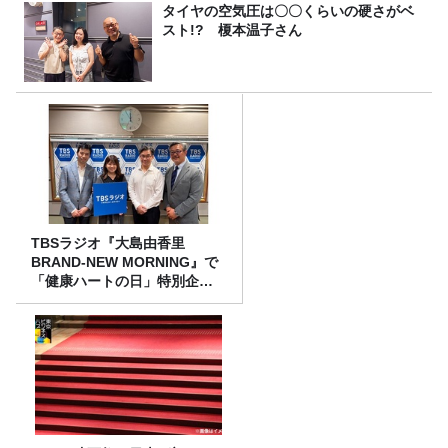
タイヤの空気圧は〇〇くらいの硬さがベ
スト!? 榎本温子さん
TBSラジオ『大島由香里
BRAND-NEW MORNING』で
「健康ハートの日」特別企画
を8/10（月）に放送