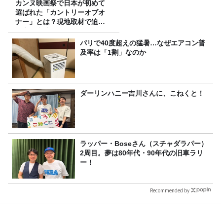
カンヌ映画祭で日本が初めて
選ばれた「カントリーオブオ
ナー」とは？現地取材で迫る
選出の意味
パリで40度超えの猛暑…なぜエアコン普
及率は「1割」なのか
ダーリンハニー吉川さんに、こねくと！
ラッパー・Boseさん（スチャダラパー）
2周目。夢は80年代・90年代の旧車ラリ
ー！
Recommended by