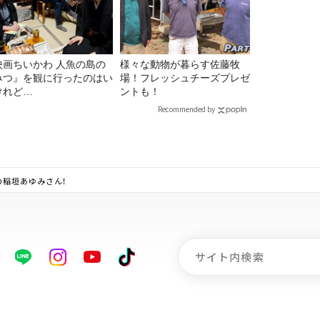
映画ちいかわ 人魚の島の
様々な動物が暮らす佐藤牧
みつ』を観に行ったのはい
場！フレッシュチーズプレゼ
けれど…
ントも！
Recommended by
の稲垣あゆみさん！