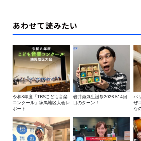
あわせて読みたい
令和8年度「TBSこども音楽
岩井勇気生誕祭2026 514回
パ
コンクール」練馬地区大会レ
目のターン！
ぜ
ポート
な