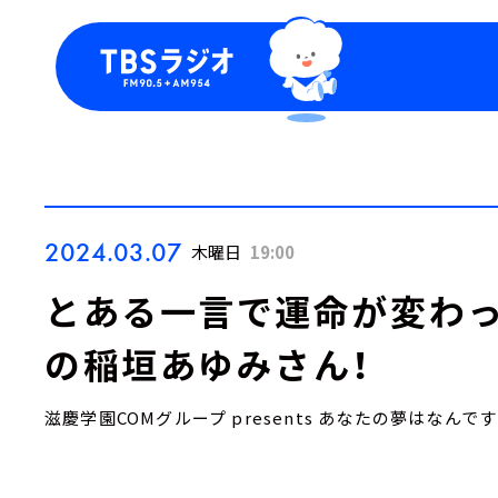
今日の番組表
トピッ
週間番組表
TBS
Podca
お知ら
2024.03.07
木曜日
19:00
とある一言で運命が変わっ
の稲垣あゆみさん！
滋慶学園COMグループ presents あなたの夢はなんで