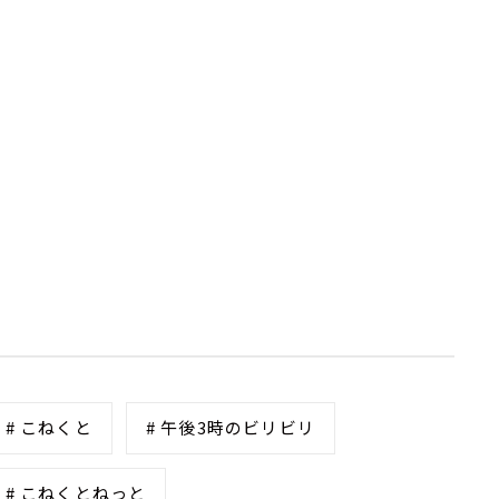
# こねくと
# 午後3時のビリビリ
# こねくとねっと