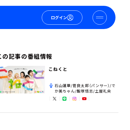
ログイン
この記事の番組情報
こねくと
石山蓮華/菅良太郎（パンサー）/で
か美ちゃん/飯塚悟志/土屋礼央