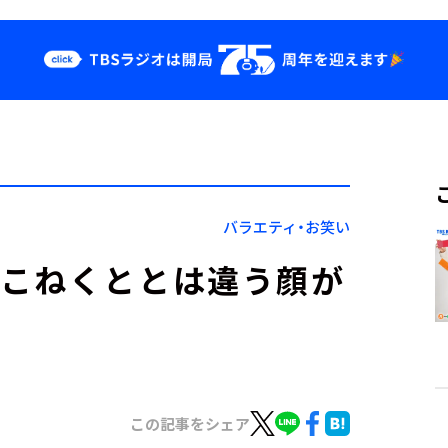
クス
イベント・グッ
ズ
st
YouTube
せ
会社情報
バラエティ・お笑い
。こねくととは違う顔が
この記事をシェア