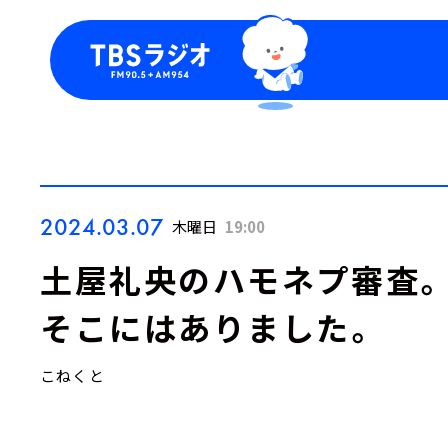
今日の番組表
トピッ
週間番組表
TBS
Podca
お知ら
2024.03.07
木曜日
19:00
土屋礼央のハモネプ審査
そこにはありました。
こねくと