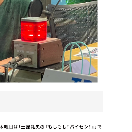
。木曜日は
「土屋礼央の『もしもし！パイセン！』」
で