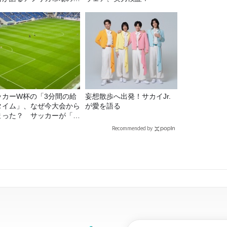
ル
ッカーW杯の「3分間の給
妄想散歩へ出発！サカイJr.
タイム」、なぜ今大会から
が愛を語る
まった？ サッカーが「お
」に変わる仕組み
Recommended by