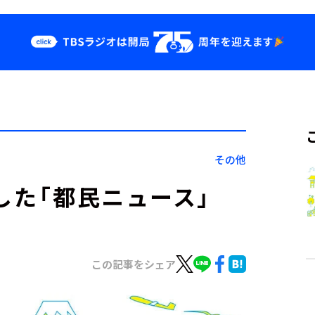
クス
イベント・グッ
ズ
st
YouTube
せ
会社情報
その他
した「都民ニュース」
この記事をシェア