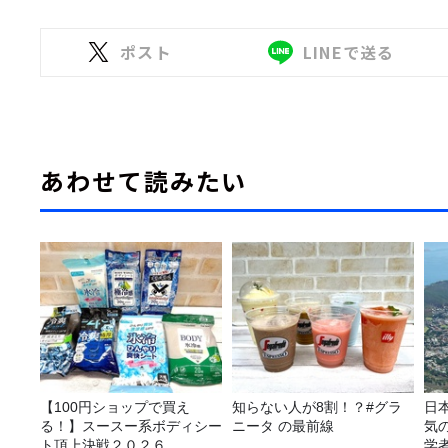
ポスト
LINEで送る
あわせて読みたい
【100円ショップで買え
知らない人が8割！？#グラ
日
る！】スースー系ボディシー
ニータ の最前線
気
ト頂上決戦２０２６
学