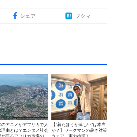
シェア
ブクマ
本のアニメがアフリカで人
【“着たほうが涼しい”は本当
の理由とは？エンタメ社会
か？】ワークマンの暑さ対策
者が語るアフリカ市場のリ
ウェア、実力検証！