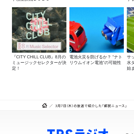
ア
『CITY CHILL CLUB』8月の
電池火災を防げるか？ “ナト
サ
ミュージックセレクターが決
リウムイオン電池”の可能性
水
定！
始
金
3月7日（木）の放送で紹介した「都民ニュース」