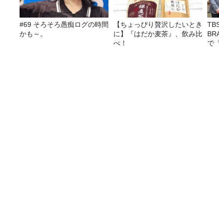
#69 そろそろ愚痴ログの時間
【ちょっぴり贅沢したいとき
T
かも～。
に】『はだか麦茶』、飲み比
BR
べ！
で
画を
2024年3月3日（日）playlist ～ONE-J～
番組表
コンテンツ