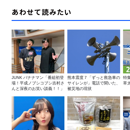
あわせて読みたい
JUNK バナナマン「番組初登
熊本震度７「ずっと救急車の
特
場！平成ノブシコブシ吉村さ
サイレンが」電話で聞いた、
草
んと深夜のお笑い談義！！」
被災地の現状