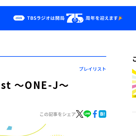
クス
イベント・グッ
ズ
st
YouTube
せ
会社情報
プレイリスト
ist ～ONE-J～
この記事をシェア