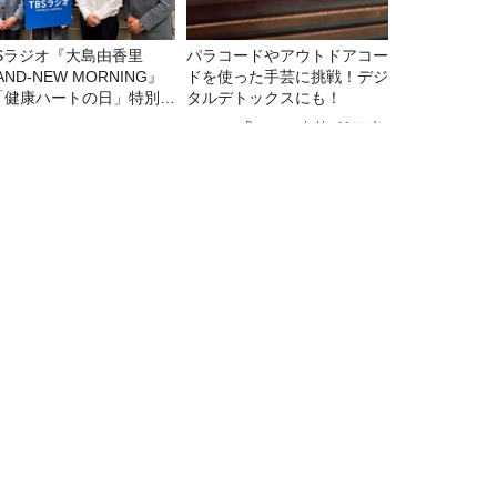
BSラジオ『大島由香里
パラコードやアウトドアコー
AND-NEW MORNING』
ドを使った手芸に挑戦！デジ
「健康ハートの日」特別企
タルデトックスにも！
8/10（月）に放送
Recommended by
TBSラジオ情報
TBSラジオ関連情報