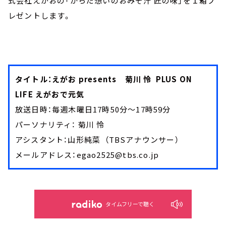
式会社えがおの「からだ想いのおみそ汁 匠の味」を１箱プ
レゼントします。
タイトル：えがお presents 菊川 怜 PLUS ON
LIFE えがおで元気
放送日時：毎週木曜日17時50分～17時59分
パーソナリティ： 菊川 怜
アシスタント：山形純菜 （TBSアナウンサー）
メールアドレス：egao2525@tbs.co.jp
タイムフリーで聴く