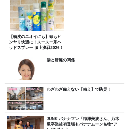
【頭皮のニオイにも】頭もヒ
ンヤリ快適に！スースー系ヘ
ッドスプレー 頂上決戦2026！
腸と肝臓の関係
わざわざ備えない【備え】で防災！
JUNK バナナマン「梅澤美波さん、乃木
坂卒業後初登場もバナナムーン名物“ア