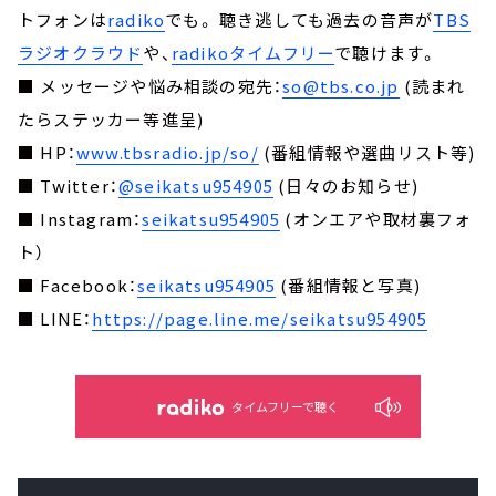
トフォンは
radiko
でも。 聴き逃しても過去の音声が
TBS
ラジオクラウド
や、
radikoタイムフリー
で聴けます。
■ メッセージや悩み相談の宛先：
so@tbs.co.jp
(読まれ
たらステッカー等進呈)
■ HP：
www.tbsradio.jp/so/
(番組情報や選曲リスト等)
■ Twitter：
@seikatsu954905
(日々のお知らせ)
■ Instagram：
seikatsu954905
(オンエアや取材裏フォ
ト）
■ Facebook：
seikatsu954905
(番組情報と写真)
■ LINE：
https://page.line.me/seikatsu954905
タイムフリーで聴く