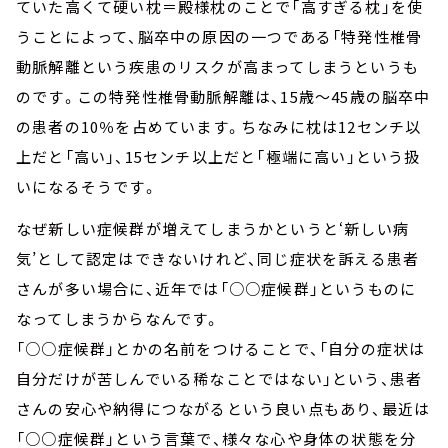
ていた高くて硬い枕＝殿様枕のことで「高すぎる枕」を使
うことによって、脳卒中の原因の一つである「特発性椎骨
動脈解離という疾患のリスクが高まってしまうというも
のです。この特発性椎骨動脈解離は、15歳～45歳の脳卒中
の患者の10％を占めています。ちなみに枕は12センチ以
上だと「高い」、15センチ以上だと「極端に高い」という扱
いになるそうです。
なぜ新しい症候群が増えてしまうかというと‘新しい病
気’として認定はできないけれど、同じ症状を訴える患者
さんが多い場合に、近年では「○○症候群」というものに
なってしまうからなんです。
「○○症候群」とかの名前をつけることで、「自分の症状は
自分だけが苦しんでいる稀なことではない」という、患者
さんの安心や納得につながるという良い点もあり、最近は
「○○症候群」という言葉で、様々な心や身体の状態を分