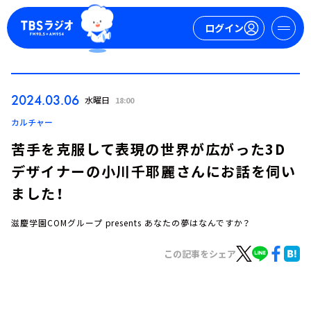
ログイン
マイページ
2024.03.06
水曜日
18:00
新規会員登録
ログイン
カルチャー
苦手を克服して表現の世界が広がった3D
デザイナーの小川千耶麗さんにお話を伺い
ました！
滋慶学園COMグループ presents あなたの夢はなんですか？
今日の番組表
この記事をシェア
週間番組表
トピックス
TBS Podcast