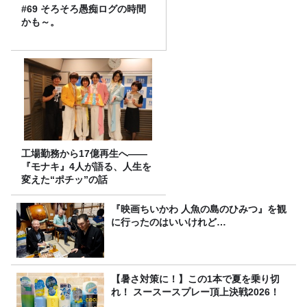
#69 そろそろ愚痴ログの時間
かも～。
工場勤務から17億再生へ——
『モナキ』4人が語る、人生を
変えた“ポチッ”の話
『映画ちいかわ 人魚の島のひみつ』を観
に行ったのはいいけれど…
【暑さ対策に！】この1本で夏を乗り切
れ！ スースースプレー頂上決戦2026！