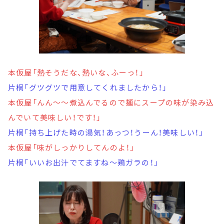
本仮屋「熱そうだな、熱いな、ふーっ！」
片桐「グツグツで用意してくれましたから！」
本仮屋「んん～～煮込んでるので麺にスープの味が染み込
んでいて美味しい！です！」
片桐「持ち上げた時の湯気！あっつ！うーん！美味しい！」
本仮屋「味がしっかりしてんのよ！」
片桐「いいお出汁でてますね～鶏ガラの！」