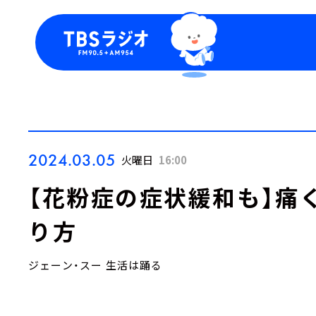
今日の番組表
トピッ
週間番組表
TBS
Podca
お知ら
2024.03.05
火曜日
16:00
【花粉症の症状緩和も】痛
り方
ジェーン・スー 生活は踊る