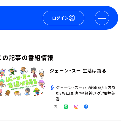
ログイン
この記事の番組情報
ジェーン・スー 生活は踊る
ジェーン・スー/小笠原亘/山内あ
ゆ/杉山真也/宇賀神メグ/堀井美
香