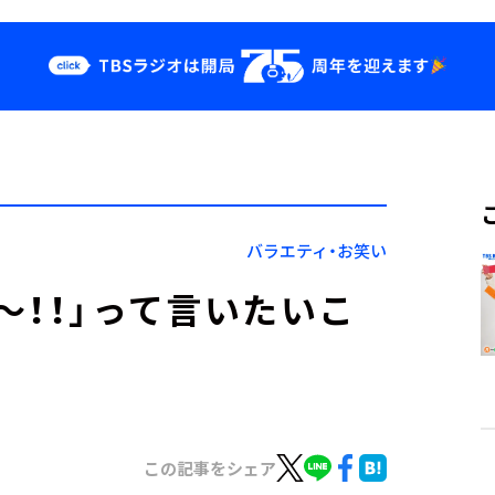
クス
イベント・グッ
ズ
st
YouTube
せ
会社情報
バラエティ・お笑い
～！！」って言いたいこ
この記事をシェア