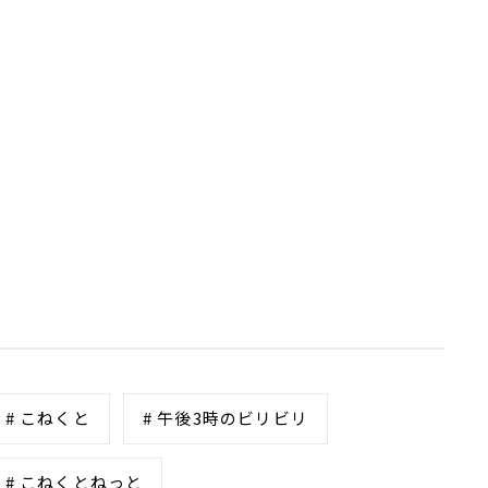
# こねくと
# 午後3時のビリビリ
# こねくとねっと