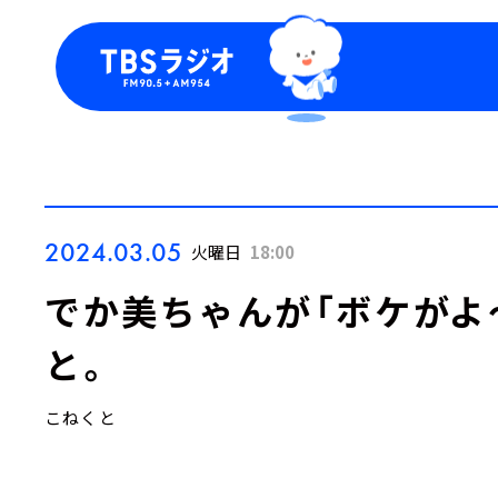
今日の番組表
トピッ
週間番組表
TBS
Podca
お知ら
2024.03.05
火曜日
18:00
でか美ちゃんが「ボケがよ
と。
こねくと