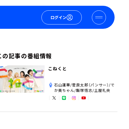
ログイン
この記事の番組情報
こねくと
石山蓮華/菅良太郎（パンサー）/で
か美ちゃん/飯塚悟志/土屋礼央