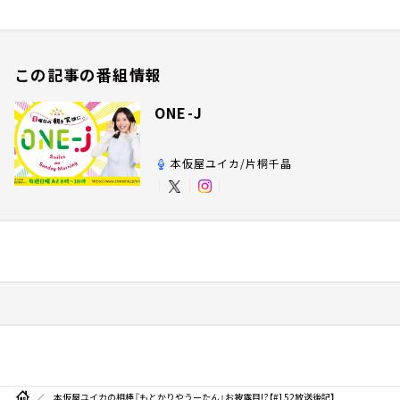
この記事の番組情報
ONE-J
本仮屋ユイカ/片桐千晶
本仮屋ユイカの相棒『もとかりやうーたん』お披露目!?【#152放送後記】