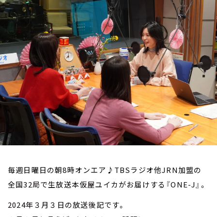
お知らせ
イベント・グッズ
YouTube
会社情報
毎週日曜日の朝8時オンエア♪TBSラジオ他JRN加盟の
全国32局で生放送本仮屋ユイカがお届けする『ONE-J』。
2024年３月３日の放送後記です。