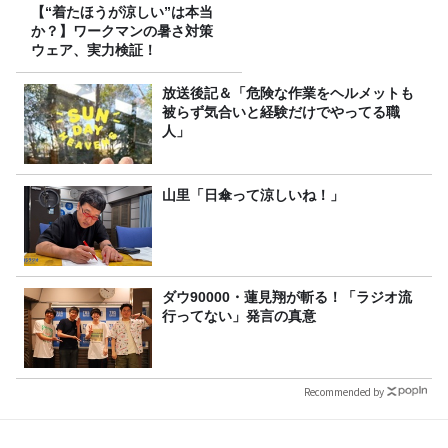
【“着たほうが涼しい”は本当
か？】ワークマンの暑さ対策
ウェア、実力検証！
放送後記＆「危険な作業をヘルメットも
被らず気合いと経験だけでやってる職
人」
山里「日傘って涼しいね！」
ダウ90000・蓮見翔が斬る！「ラジオ流
行ってない」発言の真意
Recommended by