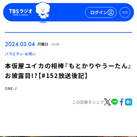
ログイン
マイページ
2024.03.04
月曜日
19:00
新規会員登録
ログイン
バラエティ・お笑い
本仮屋ユイカの相棒『もとかりやうーたん』
お披露目!?【#152放送後記】
ONE-J
この記事をシェア
今日の番組表
週間番組表
トピックス
TBS Podcast