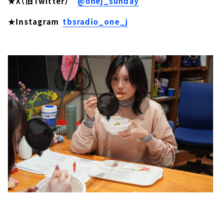
★X（旧Twitter）
@onej_sunday
★Instagram
tbsradio_one_j